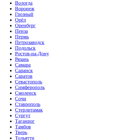
Вологда
Воронеж
Грозный
Орёл
Оренбург
Пенза
Пермь
Петрозаводск
Подольск
Ростов-на-Дону
Рязань
Самара
Саранск
Саратов
Севастополь
Симферополь
Смоленск
Сочи
Ставрополь
Стерлитамак
Сургут
Таганрог
Тамбов
Тверь
Тольятти