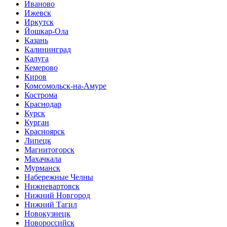
Иваново
Ижевск
Иркутск
Йошкар-Ола
Казань
Калининград
Калуга
Кемерово
Киров
Комсомольск-на-Амуре
Кострома
Краснодар
Курск
Курган
Красноярск
Липецк
Магнитогорск
Махачкала
Мурманск
Набережные Челны
Нижневартовск
Нижний Новгород
Нижний Тагил
Новокузнецк
Новороссийск