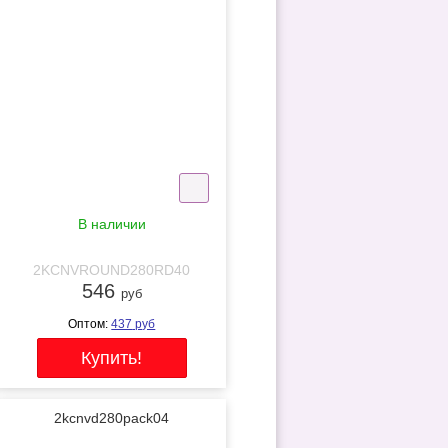
NEW
В наличии
2KCNVROUND280RD40
546
руб
Оптом:
437
руб
2kcnvd280pack04