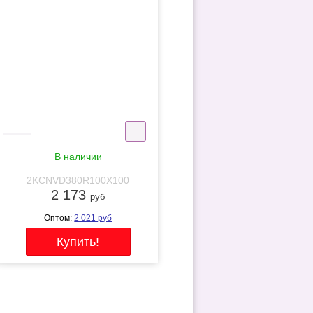
NEW
В наличии
2KCNVD380R100X100
2 173
руб
Оптом:
2 021
руб