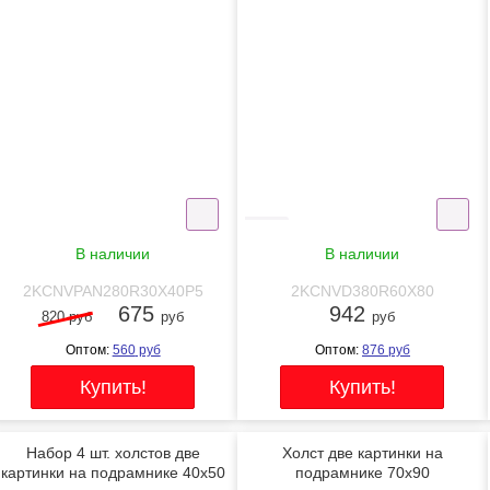
30x40
-18%
NEW
В наличии
В наличии
2KCNVPAN280R30X40P5
2KCNVD380R60X80
675
942
820 руб
руб
руб
Оптом:
560
руб
Оптом:
876
руб
Набор 4 шт. холстов две
Холст две картинки на
картинки на подрамнике 40x50
подрамнике 70x90