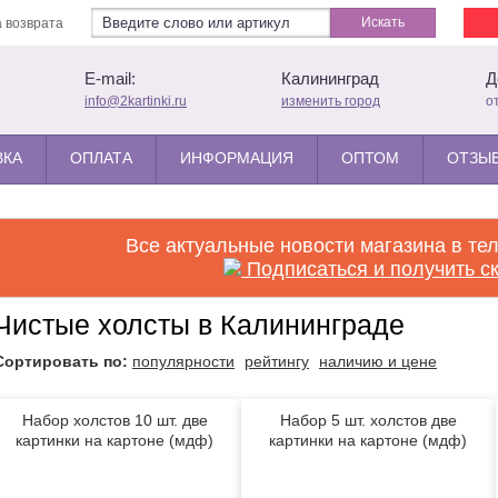
Искать
 возврата
E-mail:
Калининград
Д
info@2kartinki.ru
изменить город
о
ВКА
ОПЛАТА
ИНФОРМАЦИЯ
ОПТОМ
ОТЗЫВ
Все актуальные новости магазина в те
Подписаться и получить с
Чистые холсты в Калининграде
Сортировать по:
популярности
рейтингу
наличию и цене
Набор холстов 10 шт. две
Набор 5 шт. холстов две
картинки на картоне (мдф)
картинки на картоне (мдф)
10x15
20x20
-38%
NEW