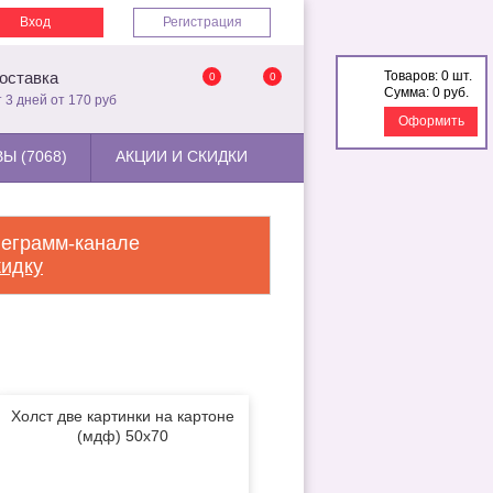
Вход
Регистрация
Товаров:
0 шт.
оставка
0
0
Сумма:
0 руб.
т 3 дней от 170 руб
Оформить
Ы (7068)
АКЦИИ И СКИДКИ
леграмм-канале
кидку
Холст две картинки на картоне
(мдф) 50x70