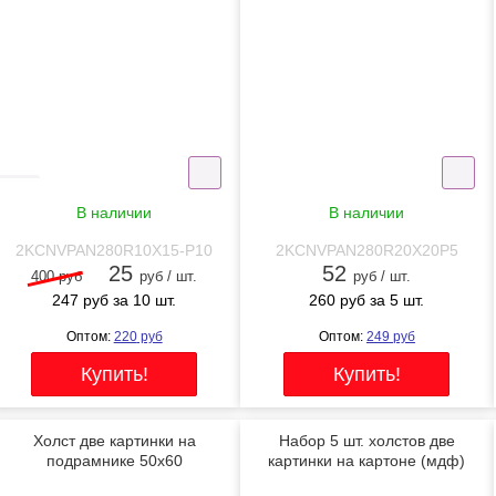
В наличии
В наличии
2KCNVPAN280R10X15-P10
2KCNVPAN280R20X20P5
25
52
400 руб
руб / шт.
руб / шт.
247
руб за 10 шт.
260
руб за 5 шт.
Оптом:
220
руб
Оптом:
249
руб
Холст две картинки на
Набор 5 шт. холстов две
подрамнике 50x60
картинки на картоне (мдф)
20x30
NEW