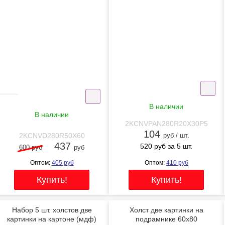
-27%
NEW
В наличии
В наличии
2KCNVPAN280R20X30P5
104
2KCNVD280R50X60
руб / шт.
437
520
руб за 5 шт.
600 руб
руб
Оптом:
405
руб
Оптом:
410
руб
Набор 5 шт. холстов две
Холст две картинки на
картинки на картоне (мдф)
подрамнике 60x80