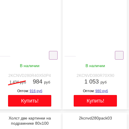
-31%
NEW
NEW
В наличии
В наличии
2KCNVD280R40X50P4
2KCNVD380R70X90
984
1 053
1 434 руб
руб
руб
Оптом:
916
руб
Оптом:
980
руб
Холст две картинки на
2kcnvd280pack03
подрамнике 80x100