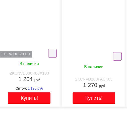
NEW
NEW
ОСТАЛОСЬ: 1 ШТ.
В наличии
В наличии
2KCNVD380R80X100
1 204
2KCNVD280PACK03
руб
1 270
руб
Оптом:
1 120
руб