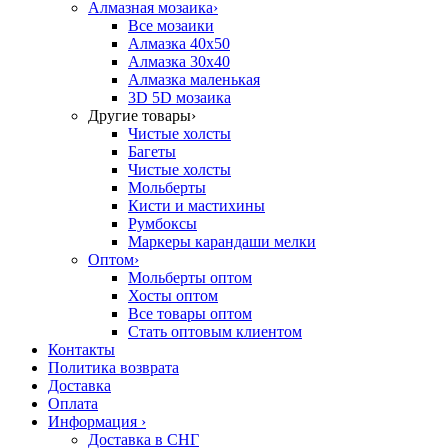
Алмазная мозаика
›
Все мозаики
Алмазка 40х50
Алмазка 30х40
Алмазка маленькая
3D 5D мозаика
Другие товары
›
Чистые холсты
Багеты
Чистые холсты
Мольберты
Кисти и мастихины
Румбоксы
Маркеры карандаши мелки
Оптом
›
Мольберты оптом
Хосты оптом
Все товары оптом
Стать оптовым клиентом
Контакты
Политика возврата
Доставка
Оплата
Информация
›
Доставка в СНГ