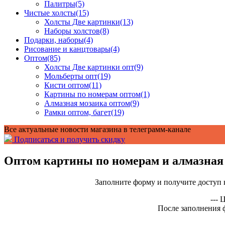
Палитры
(5)
Чистые холсты
(15)
Холсты Две картинки
(13)
Наборы холстов
(8)
Подарки, наборы
(4)
Рисование и канцтовары
(4)
Оптом
(85)
Холсты Две картинки опт
(9)
Мольберты опт
(19)
Кисти оптом
(11)
Картины по номерам оптом
(1)
Алмазная мозаика оптом
(9)
Рамки оптом, багет
(19)
Все актуальные новости магазина в телеграмм-канале
Подписаться и получить скидку
Оптом картины по номерам и алмазна
Заполните форму и получите доступ 
---
После заполнения 