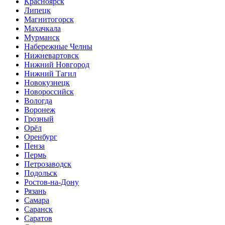
Красноярск
Липецк
Магнитогорск
Махачкала
Мурманск
Набережные Челны
Нижневартовск
Нижний Новгород
Нижний Тагил
Новокузнецк
Новороссийск
Вологда
Воронеж
Грозный
Орёл
Оренбург
Пенза
Пермь
Петрозаводск
Подольск
Ростов-на-Дону
Рязань
Самара
Саранск
Саратов