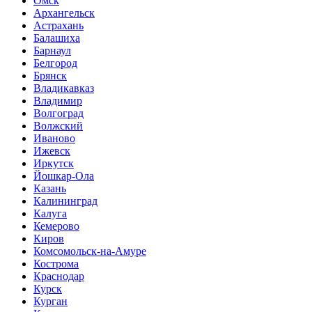
Омск
Архангельск
Астрахань
Балашиха
Барнаул
Белгород
Брянск
Владикавказ
Владимир
Волгоград
Волжский
Иваново
Ижевск
Иркутск
Йошкар-Ола
Казань
Калининград
Калуга
Кемерово
Киров
Комсомольск-на-Амуре
Кострома
Краснодар
Курск
Курган