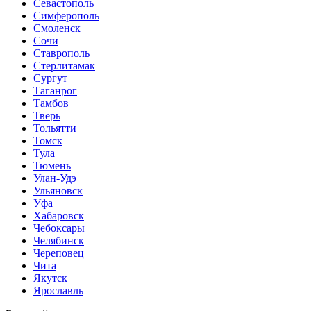
Севастополь
Симферополь
Смоленск
Сочи
Ставрополь
Стерлитамак
Сургут
Таганрог
Тамбов
Тверь
Тольятти
Томск
Тула
Тюмень
Улан-Удэ
Ульяновск
Уфа
Хабаровск
Чебоксары
Челябинск
Череповец
Чита
Якутск
Ярославль