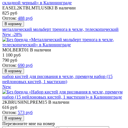
EASEL2KTBLMTLUSIKI
В наличии
825
руб
Оптом:
488
руб
металлический мольберт тренога в чехле, телескопический
New
-28%
MOLBERT01
В наличии
1 100 руб
790
руб
Оптом:
690
руб
набор кистей для рисования в чехле, премиум набор (15
нейлоновых кистей, 1 мастихин)
New
2KBRUSHNLPREM15
В наличии
616
руб
Оптом:
573
руб
Перезвоните мне на номер