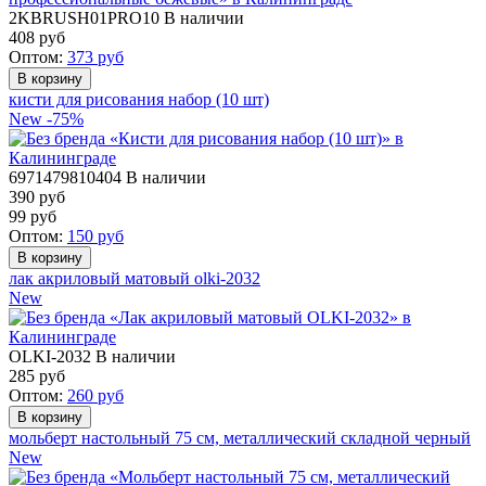
2KBRUSH01PRO10
В наличии
408
руб
Оптом:
373
руб
кисти для рисования набор (10 шт)
New
-75%
6971479810404
В наличии
390 руб
99
руб
Оптом:
150
руб
лак акриловый матовый olki-2032
New
OLKI-2032
В наличии
285
руб
Оптом:
260
руб
мольберт настольный 75 см, металлический складной черный
New