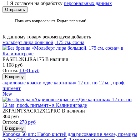
Я согласен на обработку
персональных данных
Пока что вопросов нет. Будьте первыми!
К данному товару рекомендуем добавить
мольберт лира большой, 175 см, сосна
EASEL2KLIRA175
В наличии
1 108
руб
Оптом:
1 031
руб
акриловые краски «две картинки» 12 шт. по 12 мл, проф.
пигмент
New
2KPAINTSACR12X12PRO
В наличии
304
руб
Оптом:
278
руб
Коробка 50 шт.: Набор кистей для рисования в чехле, премиум
набор (15 нейлоновых кистей, 1 мастихин) красные