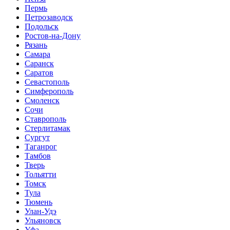
Пермь
Петрозаводск
Подольск
Ростов-на-Дону
Рязань
Самара
Саранск
Саратов
Севастополь
Симферополь
Смоленск
Сочи
Ставрополь
Стерлитамак
Сургут
Таганрог
Тамбов
Тверь
Тольятти
Томск
Тула
Тюмень
Улан-Удэ
Ульяновск
Уфа