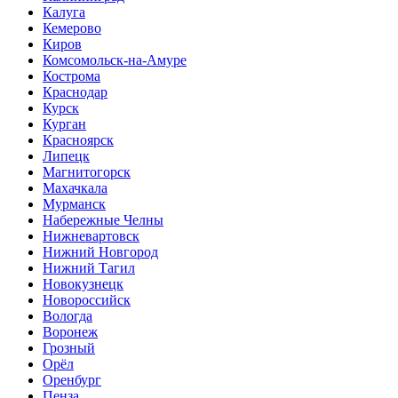
Калуга
Кемерово
Киров
Комсомольск-на-Амуре
Кострома
Краснодар
Курск
Курган
Красноярск
Липецк
Магнитогорск
Махачкала
Мурманск
Набережные Челны
Нижневартовск
Нижний Новгород
Нижний Тагил
Новокузнецк
Новороссийск
Вологда
Воронеж
Грозный
Орёл
Оренбург
Пенза