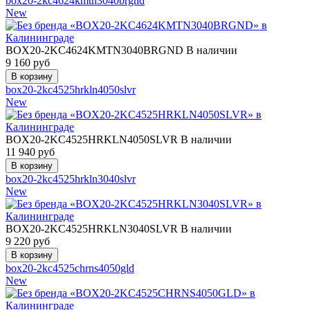
box20-2kc4624kmtn3040brgnd
New
BOX20-2KC4624KMTN3040BRGND
В наличии
9 160
руб
box20-2kc4525hrkln4050slvr
New
BOX20-2KC4525HRKLN4050SLVR
В наличии
11 940
руб
box20-2kc4525hrkln3040slvr
New
BOX20-2KC4525HRKLN3040SLVR
В наличии
9 220
руб
box20-2kc4525chrns4050gld
New