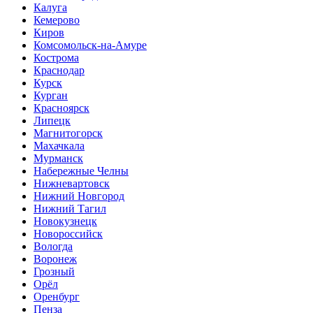
Калуга
Кемерово
Киров
Комсомольск-на-Амуре
Кострома
Краснодар
Курск
Курган
Красноярск
Липецк
Магнитогорск
Махачкала
Мурманск
Набережные Челны
Нижневартовск
Нижний Новгород
Нижний Тагил
Новокузнецк
Новороссийск
Вологда
Воронеж
Грозный
Орёл
Оренбург
Пенза