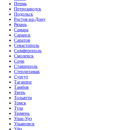
Пермь
Петрозаводск
Подольск
Ростов-на-Дону
Рязань
Самара
Саранск
Саратов
Севастополь
Симферополь
Смоленск
Сочи
Ставрополь
Стерлитамак
Сургут
Таганрог
Тамбов
Тверь
Тольятти
Томск
Тула
Тюмень
Улан-Удэ
Ульяновск
Уфа